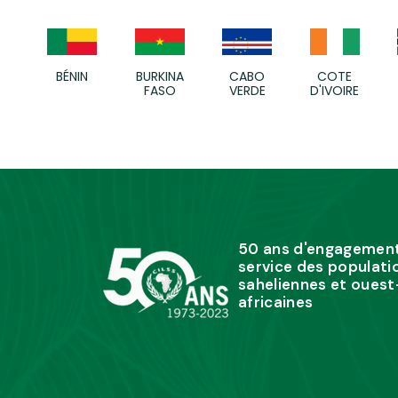
BÉNIN
BURKINA
CABO
COTE
FASO
VERDE
D'IVOIRE
50 ans d'engagemen
service des populati
saheliennes et ouest
africaines