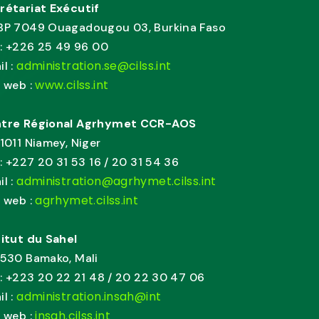
rétariat Exécutif
BP 7049 Ouagadougou 03, Burkina Faso
. : +226 25 49 96 00
administration.se@cilss.int
il :
www.cilss.int
e web :
tre Régional Agrhymet CCR-AOS
11011 Niamey, Niger
. : +227 20 31 53 16 / 20 31 54 36
administration@agrhymet.cilss.int
il :
agrhymet.cilss.int
e web :
titut du Sahel
1530 Bamako, Mali
. : +223 20 22 21 48 / 20 22 30 47 06
administration.insah@int
il :
insah.cilss.int
e web :