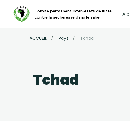
Aller au contenu principal
Comité permanent inter-états de lutte
A p
contre la sécheresse dans le sahel
Fil d'Ariane
ACCUEIL
Pays
Tchad
Tchad