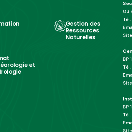
Sec
03 
Tél
mation
Gestion des
Ema
Ressources
Sit
Naturelles
Cen
mat
BP 
éorologie et
Tél
rologie
Ema
Sit
Ins
BP 
Tél
Ema
Sit