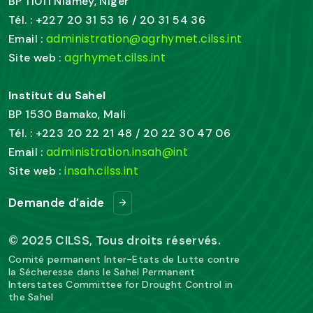
BP 11011 Niamey, Niger
Tél. : +227 20 31 53 16 / 20 31 54 36
administration@agrhymet.cilss.int
Email :
agrhymet.cilss.int
Site web :
Institut du Sahel
BP 1530 Bamako, Mali
Tél. : +223 20 22 21 48 / 20 22 30 47 06
administration.insah@int
Email :
insah.cilss.int
Site web :
Demande d’aide
© 2025 CILSS, Tous droits réservés.
Comité permanent Inter-Etats de Lutte contre
la Sécheresse dans le Sahel Permanent
Interstates Committee for Drought Control in
the Sahel