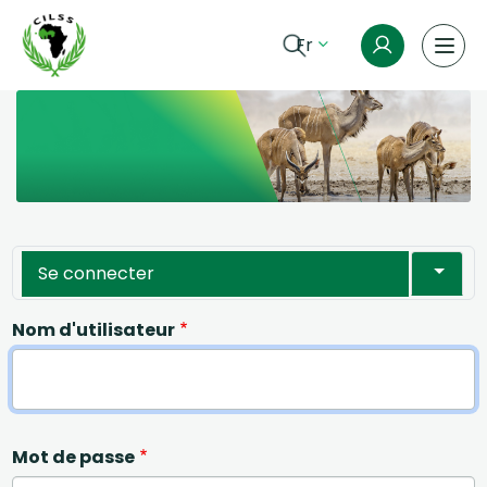
Aller au contenu principal
Fr
Onglets principaux
Toggle
Se connecter
Nom d'utilisateur
Mot de passe