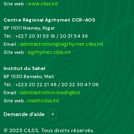
www.cilss.int
Site web :
Centre Régional Agrhymet CCR-AOS
BP 11011 Niamey, Niger
Tél. : +227 20 31 53 16 / 20 31 54 36
administration@agrhymet.cilss.int
Email :
agrhymet.cilss.int
Site web :
Institut du Sahel
BP 1530 Bamako, Mali
Tél. : +223 20 22 21 48 / 20 22 30 47 06
administration.insah@int
Email :
insah.cilss.int
Site web :
Demande d’aide
© 2025 CILSS, Tous droits réservés.