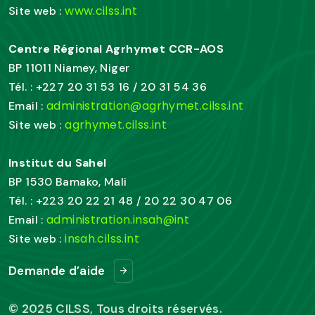
www.cilss.int
Site web :
Centre Régional Agrhymet CCR-AOS
BP 11011 Niamey, Niger
Tél. : +227 20 31 53 16 / 20 31 54 36
administration@agrhymet.cilss.int
Email :
agrhymet.cilss.int
Site web :
Institut du Sahel
BP 1530 Bamako, Mali
Tél. : +223 20 22 21 48 / 20 22 30 47 06
administration.insah@int
Email :
insah.cilss.int
Site web :
Demande d’aide
© 2025 CILSS, Tous droits réservés.