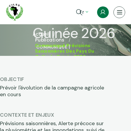
Aller au contenu principal
pays du Golfe 
Fr
Fil d'Ariane
Guinée 2026
Accueil
Publications
Communiqué Prévisions
COMMUNIQUÉ
Saisonnières Des Pays Du
Golfe de Guinée 2026
OBJECTIF
Prévoir l'évolution de la campagne agricole
en cours
CONTEXTE ET ENJEUX
Prévisions saisonnières, Alerte précoce sur
la pluviométrie et les innondations, suivi de