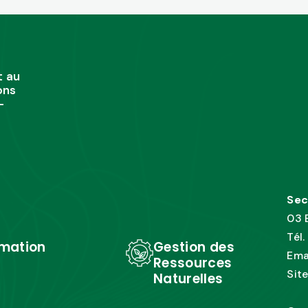
t au
ons
-
Sec
03 
Tél
mation
Gestion des
Ema
Ressources
Sit
Naturelles