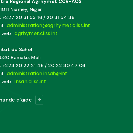
tre Régional Agrhymet CCR-AOS
11011 Niamey, Niger
. : +227 20 31 53 16 / 20 31 54 36
administration@agrhymet.cilss.int
il :
agrhymet.cilss.int
e web :
titut du Sahel
1530 Bamako, Mali
. : +223 20 22 21 48 / 20 22 30 47 06
administration.insah@int
il :
insah.cilss.int
e web :
ande d’aide