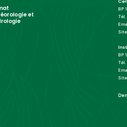
Cen
mat
BP 
éorologie et
Tél
rologie
Ema
Sit
Ins
BP 
Tél
Ema
Sit
Dem