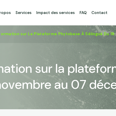
ropos
Services
Impact des services
FAQ
Contact
Formation sur La Plateforme Phytobase À Sélingué Du 
ation sur la platefo
 novembre au 07 dé