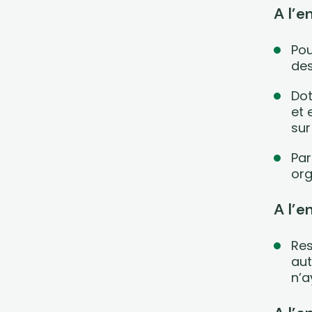
A l’e
Pou
des
Dot
et 
sur
Par
org
A l’e
Res
aut
n’a