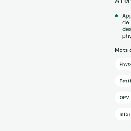
A l’e
App
de 
des
phy
Mots 
Phyt
Pest
OPV
Info