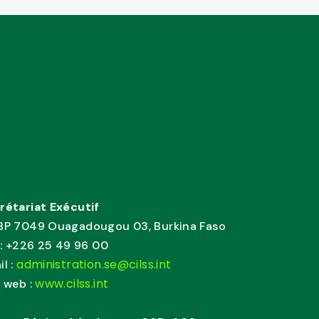
rétariat Exécutif
BP 7049 Ouagadougou 03, Burkina Faso
. : +226 25 49 96 00
administration.se@cilss.int
il :
www.cilss.int
e web :