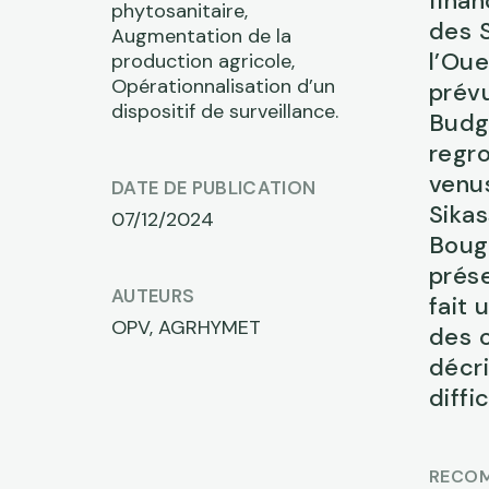
fina
phytosanitaire,
des 
Augmentation de la
l’Oue
production agricole,
Opérationnalisation d’un
prév
dispositif de surveillance.
Budg
regr
venus
DATE DE PUBLICATION
Sikas
07/12/2024
Bougo
prés
AUTEURS
fait 
OPV, AGRHYMET
des o
décri
diff
RECO