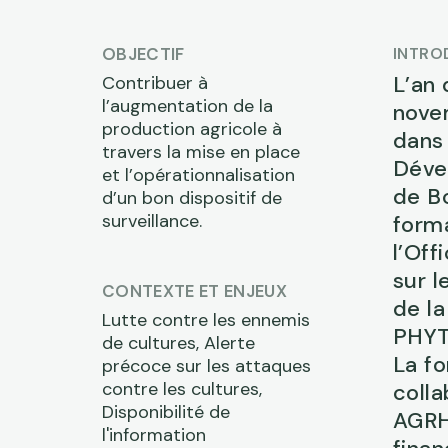
OBJECTIF
INTRO
L’an 
Contribuer à
l’augmentation de la
nove
production agricole à
dans 
travers la mise en place
Déve
et l’opérationnalisation
de Bo
d’un bon dispositif de
surveillance.
form
l’Of
sur l
CONTEXTE ET ENJEUX
de l
Lutte contre les ennemis
PHYT
de cultures, Alerte
La fo
précoce sur les attaques
contre les cultures,
colla
Disponibilité de
AGRH
l'information