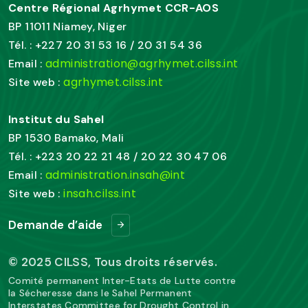
Centre Régional Agrhymet CCR-AOS
BP 11011 Niamey, Niger
Tél. : +227 20 31 53 16 / 20 31 54 36
administration@agrhymet.cilss.int
Email :
agrhymet.cilss.int
Site web :
Institut du Sahel
BP 1530 Bamako, Mali
Tél. : +223 20 22 21 48 / 20 22 30 47 06
administration.insah@int
Email :
insah.cilss.int
Site web :
Demande d’aide
© 2025 CILSS, Tous droits réservés.
Comité permanent Inter-Etats de Lutte contre
la Sécheresse dans le Sahel Permanent
Interstates Committee for Drought Control in