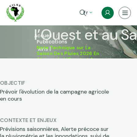
Aller au contenu principal
2026 en Afriqu
Fr
Fil d'Ariane
l’Ouest et au S
Accueil
Publications
Note Technique sur La
AVIS
Saison Des Pluies 2026 En
Afrique de L’Ouest et Au
Sahel
OBJECTIF
Prévoir l'évolution de la campagne agricole
en cours
CONTEXTE ET ENJEUX
Prévisions saisonnières, Alerte précoce sur
la pluviométrie et les innondations, suivi de